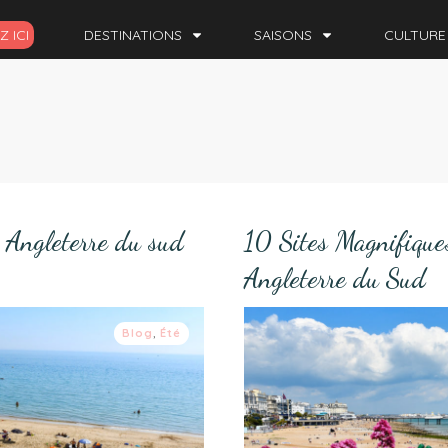
 ICI
DESTINATIONS
SAISONS
CULTURE
n Angleterre du sud
10 Sites Magnifiques
Angleterre du Sud
Blog
,
Été