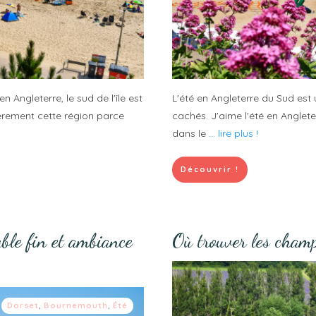
 Angleterre, le sud de l'île est
L'été en Angleterre du Sud est 
ièrement cette région parce
cachés. J'aime l'été en Anglet
dans le
... lire plus !
Découvrir !
ble fin et ambiance
Où trouver les champ
Dorset
,
Bournemouth
,
Été