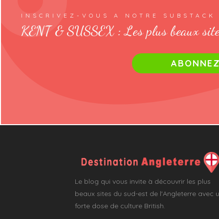
INSCRIVEZ-VOUS A NOTRE SUBSTACK
KENT & SUSSEX : Les plus beaux site
ABONNEZ-
Le blog qui vous invite à découvrir les plus
beaux sites du sud-est de l'Angleterre avec 
forte dose de culture British.