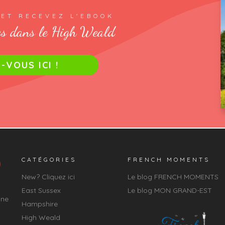
 ET RECEVEZ L'EBOOK
s dans le High Weald
VOUS ICI !
CATÉGORIES
FRENCH MOMENTS
New? Cliquez ici
Le blog FRENCH MOMENTS
East Sussex
Le blog MON GRAND-EST
une
Hampshire
High Weald