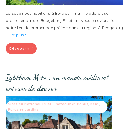
Lorsque nous habitions à Burwash, ma fille adorait se
promener dans le Bedgebury Pinetum. Nous en avions fait
notre lieu de promenade préféré dans la région. A Bedgebury
... lire plus !
Découvrir !
Ightham Mote : un manoir médiéval
entouré de douves
Sites du National Trust
,
Châteaux et Palais
,
Kent
,
Parcs et Jardins