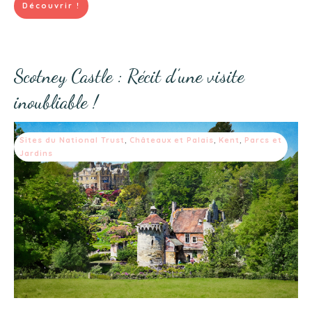
Découvrir !
Scotney Castle : Récit d’une visite
inoubliable !
Sites du National Trust
,
Châteaux et Palais
,
Kent
,
Parcs et
Jardins