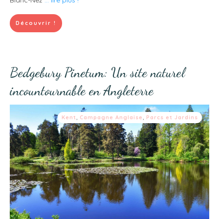
Découvrir !
Bedgebury Pinetum: Un site naturel
incountournable en Angleterre
Kent
,
Campagne Anglaise
,
Parcs et Jardins