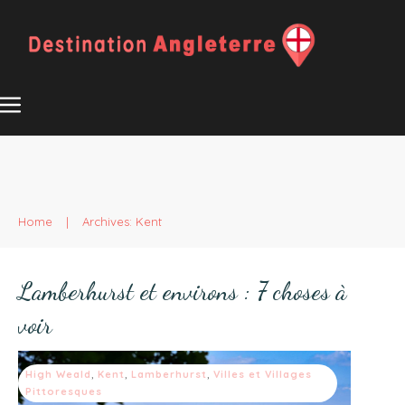
Home
|
Archives: Kent
Lamberhurst et environs : 7 choses à
voir
High Weald
,
Kent
,
Lamberhurst
,
Villes et Villages
Pittoresques