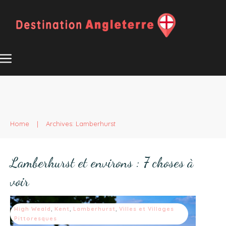
Home
|
Archives: Lamberhurst
Lamberhurst et environs : 7 choses à
voir
High Weald
,
Kent
,
Lamberhurst
,
Villes et Villages
Pittoresques