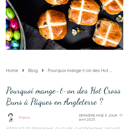
Home
Blog
Pourquoi mange-t-on des Hot Cross Buns à Pâques en Angleterre ?
Pourquoi mange-t-on des Hot Cross
Buns à Pâques en Angleterre ?
DERNIÈRE MISE À JOUR :
17
Pierre
avril 2025
FÊTES ET CÉLÉBRATIONS
,
CULTURE
,
GASTRONOMIE
,
PÂQUES
,