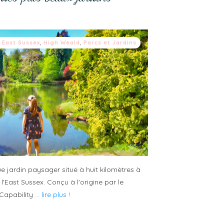
,
East Sussex
,
High Weald
,
Parcs et Jardins
e jardin paysager situé à huit kilomètres à
'East Sussex. Conçu à l'origine par le
 Capability
... lire plus !