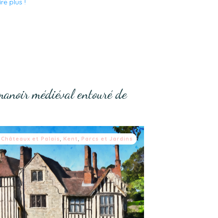
 lire plus !
anoir médiéval entouré de
,
Châteaux et Palais
,
Kent
,
Parcs et Jardins