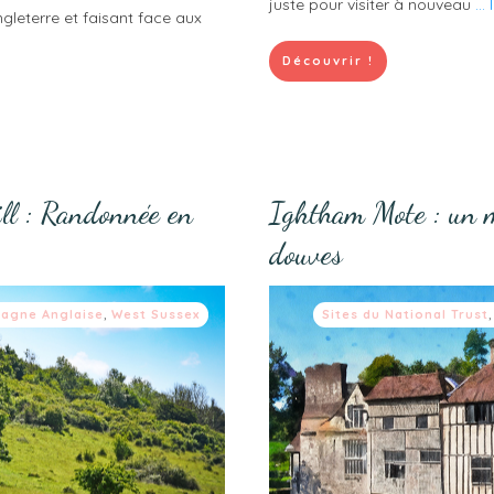
juste pour visiter à nouveau
...
ngleterre et faisant face aux
Découvrir !
ll : Randonnée en
Ightham Mote : un m
douves
agne Anglaise
,
West Sussex
Sites du National Trust