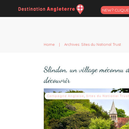
NEW? CLIQUEZ
Home
|
Archives: Sites du National Trust
Slindon, un village méconnu 
découvrir
Campagne Anglaise
,
Sites du National Trus