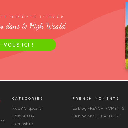
 ET RECEVEZ L'EBOOK
s dans le High Weald
VOUS ICI !
CATÉGORIES
FRENCH MOMENTS
New? Cliquez ici
Le blog FRENCH MOMENTS
East Sussex
Le blog MON GRAND-EST
une
Hampshire