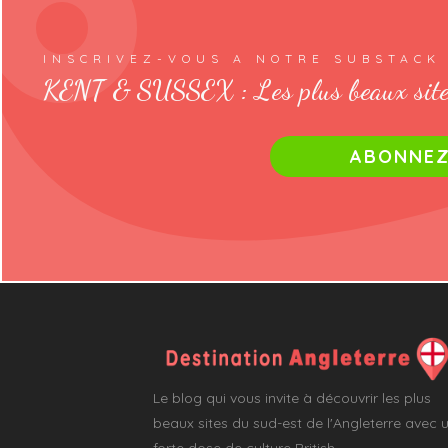
INSCRIVEZ-VOUS A NOTRE SUBSTACK
KENT & SUSSEX : Les plus beaux site
ABONNEZ-
Le blog qui vous invite à découvrir les plus
beaux sites du sud-est de l'Angleterre avec 
forte dose de culture British.