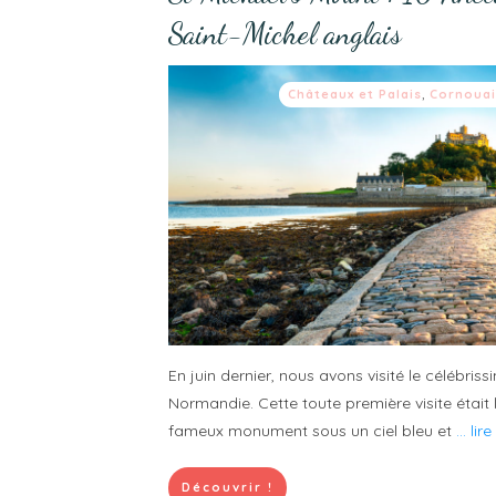
Saint-Michel anglais
Châteaux et Palais
,
Cornouai
En juin dernier, nous avons visité le célébris
Normandie. Cette toute première visite était 
fameux monument sous un ciel bleu et
... lir
Découvrir !