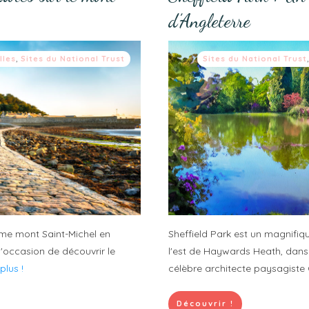
d’Angleterre
lles
,
Sites du National Trust
Sites du National Trust
sime mont Saint-Michel en
Sheffield Park est un magnifiqu
l'occasion de découvrir le
l'est de Haywards Heath, dans l
e plus !
célèbre architecte paysagiste
Découvrir !