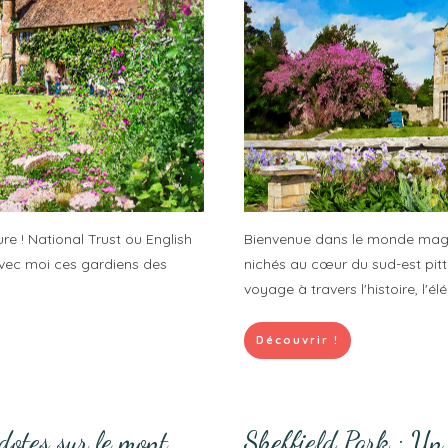
ure ! National Trust ou English
Bienvenue dans le monde magni
vec moi ces gardiens des
nichés au cœur du sud-est pitt
voyage à travers l'histoire, l'é
Découvrir !
dotes sur le mont
Sheffield Park : Un 