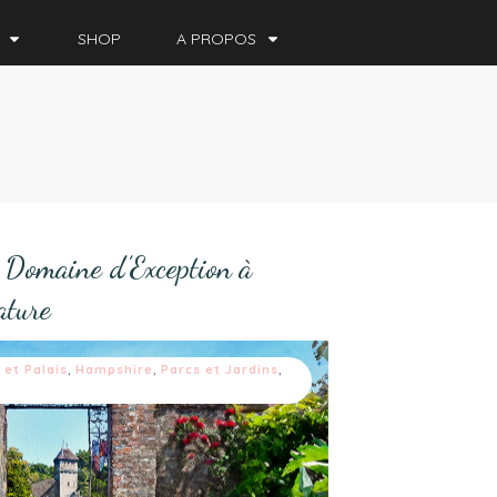
SHOP
A PROPOS
 Domaine d’Exception à
ature
 et Palais
,
Hampshire
,
Parcs et Jardins
,