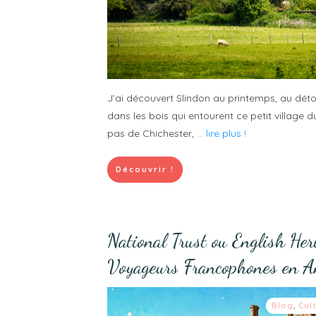
J’ai découvert Slindon au printemps, au dét
dans les bois qui entourent ce petit village 
pas de Chichester,
... lire plus !
Découvrir !
National Trust ou English Her
Voyageurs Francophones en An
Blog
,
Cul