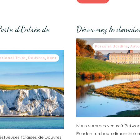
Porte d’Entrée de
Découvrez le domain
Parcs et Jardins
,
Aut
ational Trust
,
Douvres
,
Kent
Nous sommes venus à Petworth 
Pendant un beau dimanche ensol
jestueuses falaises de Douvres