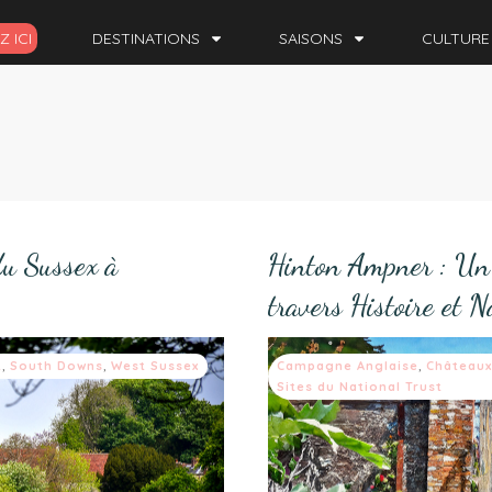
 ICI
DESTINATIONS
SAISONS
CULTURE
du Sussex à
Hinton Ampner : Un
travers Histoire et N
t
,
South Downs
,
West Sussex
Campagne Anglaise
,
Châteaux
Sites du National Trust