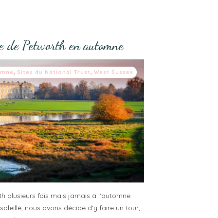
e de Petworth en automne
omne
,
Sites du National Trust
,
West Sussex
plusieurs fois mais jamais à l'automne.
eillé, nous avons décidé d'y faire un tour,