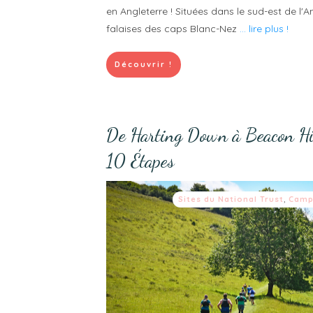
en Angleterre ! Situées dans le sud-est de l'A
falaises des caps Blanc-Nez
... lire plus !
Découvrir !
De Harting Down à Beacon Hi
10 Étapes
Sites du National Trust
,
Camp