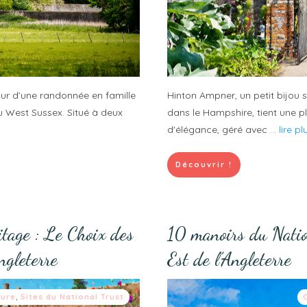
our d’une randonnée en famille
Hinton Ampner, un petit bijou 
du West Sussex. Situé à deux
dans le Hampshire, tient une p
d'élégance, géré avec
... lire pl
Découvrir !
itage : Le Choix des
10 manoirs du Natio
gleterre
Est de l’Angleterre
ture
,
Sites du National Trust