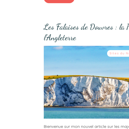
Les Falaises de Douvres : la 
l’Angleterre
Sites du N
Bienvenue sur mon nouvel article sur les ma