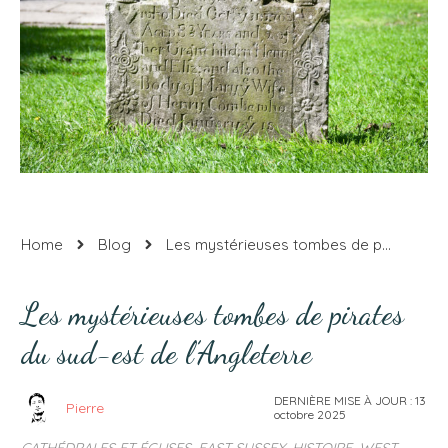
Home
Blog
Les mystérieuses tombes de pirates du sud-est de l’Angleterre
Les mystérieuses tombes de pirates
du sud-est de l’Angleterre
DERNIÈRE MISE À JOUR :
13
Pierre
octobre 2025
CATHÉDRALES ET ÉGLISES
,
EAST SUSSEX
,
HISTOIRE
,
WEST