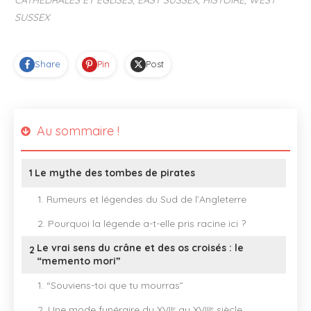
SUSSEX
Share
Pin
Post
Au sommaire !
1
Le mythe des tombes de pirates
1. Rumeurs et légendes du Sud de l’Angleterre
2. Pourquoi la légende a-t-elle pris racine ici ?
Le vrai sens du crâne et des os croisés : le
2
“memento mori”
1. “Souviens-toi que tu mourras”
2. Une mode funéraire du XVIIᵉ au XVIIIᵉ siècle